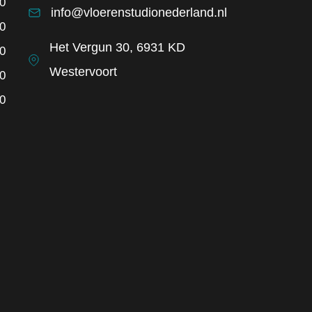
00
info@vloerenstudionederland.nl
00
Het Vergun 30, 6931 KD
00
Westervoort
00
00