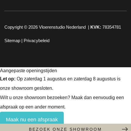
Copyright © 2026
Vloerenstudio Nederland
|
KVK:
78354781
Sitemap |
Privacybeleid
Aangepaste openingstijden
Let op:
Op zaterdag 1 augustus en zaterdag 8 augustus is
onze showroom gesloten.
Wilt u onze showroom bezoeken? Maak dan eenvoudig een
afspraak op een ander moment.
Maak nu een afspraak
BEZOEK ONZE SHOWROOM